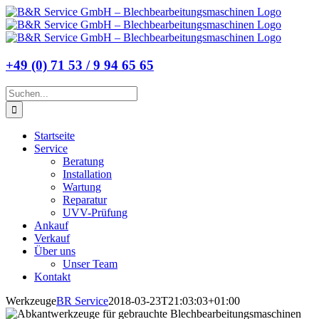
Zum
Inhalt
springen
+49 (0) 71 53 / 9 94 65 65
Suche
nach:
Startseite
Service
Beratung
Installation
Wartung
Reparatur
UVV-Prüfung
Ankauf
Verkauf
Über uns
Unser Team
Kontakt
Werkzeuge
BR Service
2018-03-23T21:03:03+01:00